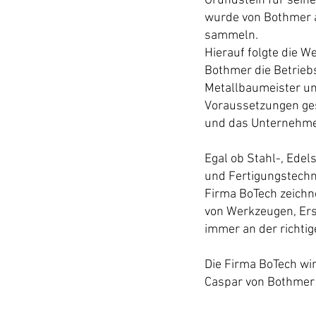
Grundstein für sei
wurde von Bothmer a
sammeln.
Hierauf folgte die 
Bothmer die Betrie
Metallbaumeister un
Voraussetzungen ges
und das Unternehmen
Egal ob Stahl-, Edel
und Fertigungstechn
Firma BoTech zeichne
von Werkzeugen, Er
immer an der richti
Die Firma BoTech wi
Caspar von Bothmer d