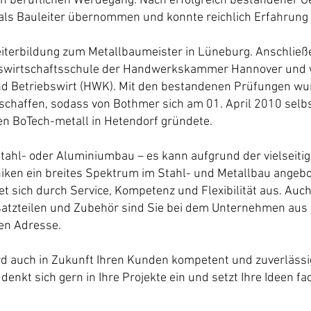
nen beruflichen Werdegang. Nach erfolgreich bestandener G
ls Bauleiter übernommen und konnte reichlich Erfahrung
Weiterbildung zum Metallbaumeister in Lüneburg. Anschlie
bswirtschaftsschule der Handwerkskammer Hannover und 
d Betriebswirt (HWK). Mit den bestandenen Prüfungen wu
chaffen, sodass von Bothmer sich am 01. April 2010 selb
 BoTech-metall in Hetendorf gründete.
stahl- oder Aluminiumbau – es kann aufgrund der vielseitig
iken ein breites Spektrum im Stahl- und Metallbau angebo
t sich durch Service, Kompetenz und Flexibilität aus. Auch
satzteilen und Zubehör sind Sie bei dem Unternehmen au
gen Adresse.
rd auch in Zukunft Ihren Kunden kompetent und zuverlässig
enkt sich gern in Ihre Projekte ein und setzt Ihre Ideen f